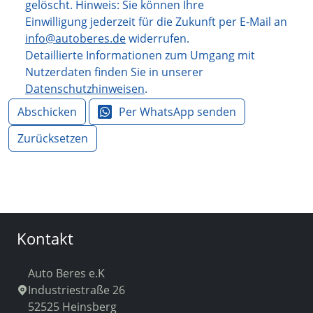
gelöscht. Hinweis: Sie können Ihre
Einwilligung jederzeit für die Zukunft per E-Mail an
info@autoberes.de
widerrufen.
Detaillierte Informationen zum Umgang mit
Nutzerdaten finden Sie in unserer
Datenschutzhinweisen
.
Abschicken
Per WhatsApp senden
Zurücksetzen
Kontakt
Auto Beres e.K
Industriestraße 26
52525 Heinsberg